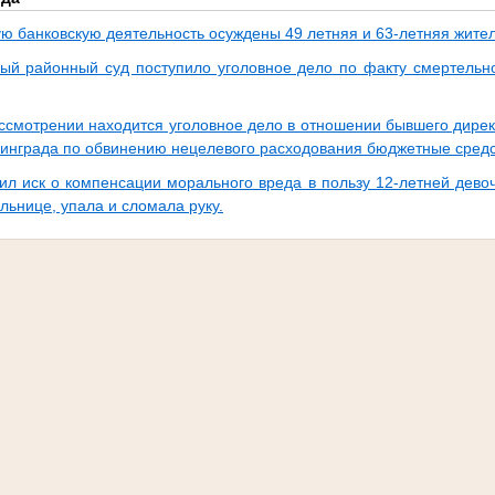
ую банковскую деятельность осуждены 49 летняя и 63-летняя жите
ый районный суд поступило уголовное дело по факту смертельно
ассмотрении находится уголовное дело в отношении бывшего дирек
инграда по обвинению нецелевого расходования бюджетные средс
ил иск о компенсации морального вреда в пользу 12-летней девоч
льнице, упала и сломала руку.