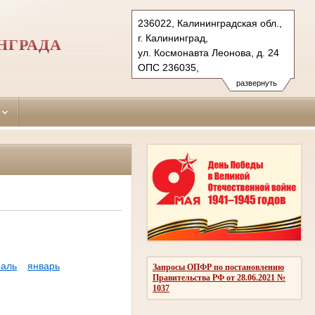
236022, Калининградская обл.,
г. Калининград,
НГРАДА
ул. Космонавта Леонова, д. 24
ОПС 236035,
бокс № 5061 г. Калининград (для почт.
развернуть
Тел.: (4012) 99-77-41,
(4012) 99-77-40
centralny.kln@sudrf.ru
аль
январь
Запросы ОПФР по постановлению
Правительства РФ от 28.06.2021 №
1037