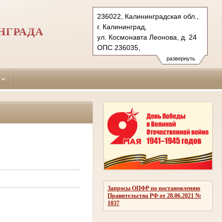
236022, Калининградская обл.,
г. Калининград,
НГРАДА
ул. Космонавта Леонова, д. 24
ОПС 236035,
бокс № 5061 г. Калининград (для почт.
развернуть
Тел.: (4012) 99-77-41,
(4012) 99-77-40
centralny.kln@sudrf.ru
Запросы ОПФР по постановлению
Правительства РФ от 28.06.2021 №
1037