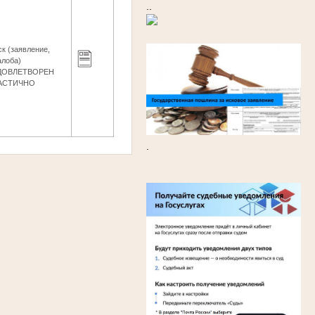
..
ск (заявление,
алоба)
ДОВЛЕТВОРЕН
АСТИЧНО
.