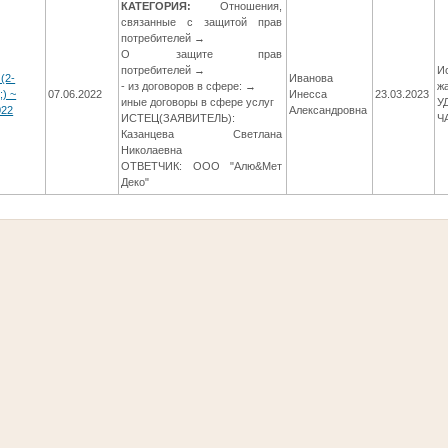
КАТЕГОРИЯ:
Отношения,
связанные с защитой прав
потребителей →
О защите прав
потребителей →
И
(2-
Иванова
- из договоров в сфере: →
ж
;) ~
07.06.2022
Инесса
23.03.2023
иные договоры в сфере услуг
У
022
Александровна
ИСТЕЦ(ЗАЯВИТЕЛЬ):
Ч
Казанцева Светлана
Николаевна
ОТВЕТЧИК: ООО "Алю&Мет
Деко"