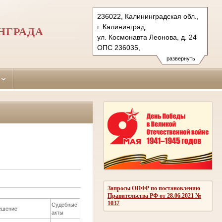
236022, Калининградская обл.,
г. Калининград,
НГРАДА
ул. Космонавта Леонова, д. 24
ОПС 236035,
бокс № 5061 г. Калининград (для почт.
развернуть
Тел.: (4012) 99-77-41,
(4012) 99-77-40
centralny.kln@sudrf.ru
Запросы ОПФР по постановлению
Правительства РФ от 28.06.2021 №
1037
Судебные
ешение
акты