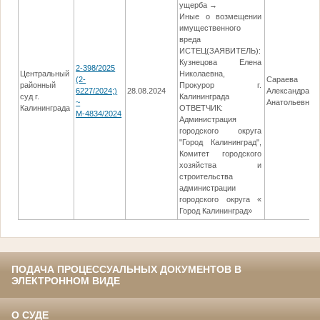
ущерба →
Иные о возмещении
имущественного
вреда
ИСТЕЦ(ЗАЯВИТЕЛЬ):
Кузнецова Елена
2-398/2025
Центральный
Николаевна,
(2-
Сараева
районный
Прокурор г.
6227/2024;)
28.08.2024
Александра
суд г.
Калининграда
~
Анатольевна
Калининграда
ОТВЕТЧИК:
М-4834/2024
Администрация
городского округа
"Город Калининград",
Комитет городского
хозяйства и
строительства
администрации
городского округа «
Город Калининград»
ПОДАЧА ПРОЦЕССУАЛЬНЫХ ДОКУМЕНТОВ В
ЭЛЕКТРОННОМ ВИДЕ
О СУДЕ