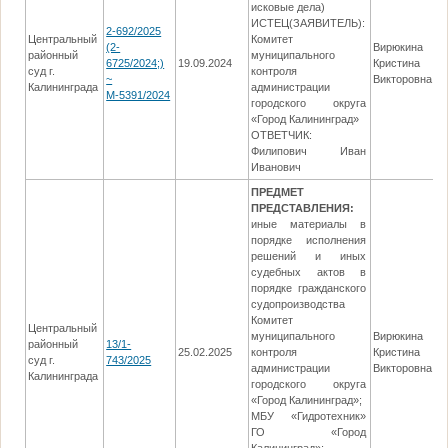
исковые дела)
ИСТЕЦ(ЗАЯВИТЕЛЬ):
2-692/2025
Центральный
Комитет
(2-
Вирюкина
районный
муниципального
6725/2024;)
19.09.2024
Кристина
0
суд г.
контроля
~
Викторовна
Калининграда
администрации
М-5391/2024
городского округа
«Город Калининград»
ОТВЕТЧИК:
Филипович Иван
Иванович
ПРЕДМЕТ
ПРЕДСТАВЛЕНИЯ:
иные материалы в
порядке исполнения
решений и иных
судебных актов в
порядке гражданского
судопроизводства
Комитет
Центральный
муниципального
Вирюкина
районный
13/1-
25.02.2025
контроля
Кристина
2
суд г.
743/2025
администрации
Викторовна
Калининграда
городского округа
«Город Калининград»;
МБУ «Гидротехник»
ГО «Город