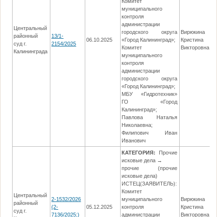
Комитет
муниципального
контроля
администрации
Центральный
городского округа
Вирюкина
районный
13/1-
06.10.2025
«Город Калининград»;
Кристина
2
суд г.
2154/2025
Комитет
Викторовна
Калининграда
муниципального
контроля
администрации
городского округа
«Город Калининград»;
МБУ «Гидротехник»
ГО «Город
Калининград»;
Павлова Наталья
Николаевна;
Филипович Иван
Иванович
КАТЕГОРИЯ:
Прочие
исковые дела →
прочие (прочие
исковые дела)
ИСТЕЦ(ЗАЯВИТЕЛЬ):
Комитет
Центральный
2-1532/2026
муниципального
Вирюкина
районный
(2-
05.12.2025
контроля
Кристина
0
суд г.
7136/2025;)
администрации
Викторовна