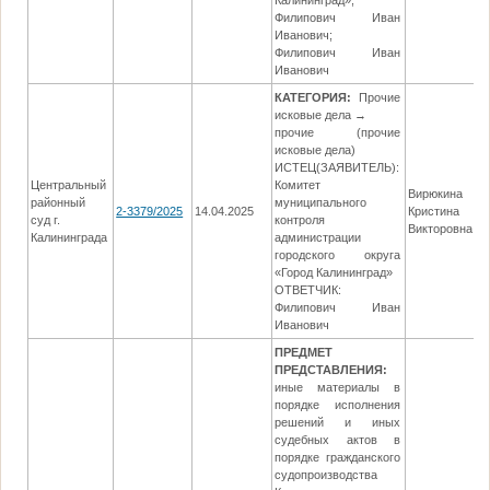
Калининград»;
Филипович Иван
Иванович;
Филипович Иван
Иванович
КАТЕГОРИЯ:
Прочие
исковые дела →
прочие (прочие
исковые дела)
ИСТЕЦ(ЗАЯВИТЕЛЬ):
Центральный
Комитет
Вирюкина
районный
муниципального
2-3379/2025
14.04.2025
Кристина
2
суд г.
контроля
Викторовна
Калининграда
администрации
городского округа
«Город Калининград»
ОТВЕТЧИК:
Филипович Иван
Иванович
ПРЕДМЕТ
ПРЕДСТАВЛЕНИЯ:
иные материалы в
порядке исполнения
решений и иных
судебных актов в
порядке гражданского
судопроизводства