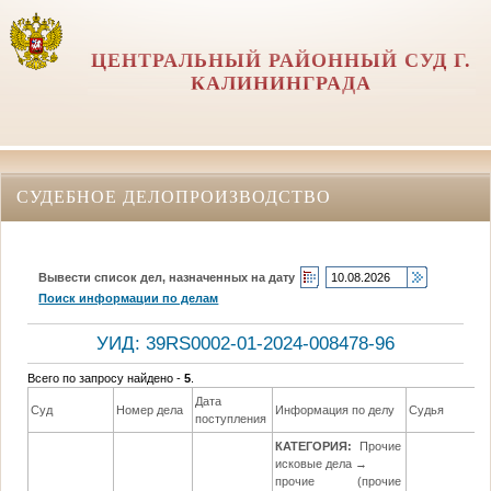
ЦЕНТРАЛЬНЫЙ РАЙОННЫЙ СУД Г.
КАЛИНИНГРАДА
СУДЕБНОЕ ДЕЛОПРОИЗВОДСТВО
Вывести список дел, назначенных на дату
Поиск информации по делам
УИД: 39RS0002-01-2024-008478-96
Всего по запросу найдено -
5
.
Дата
Д
Суд
Номер дела
Информация по делу
Судья
поступления
р
КАТЕГОРИЯ:
Прочие
исковые дела →
прочие (прочие