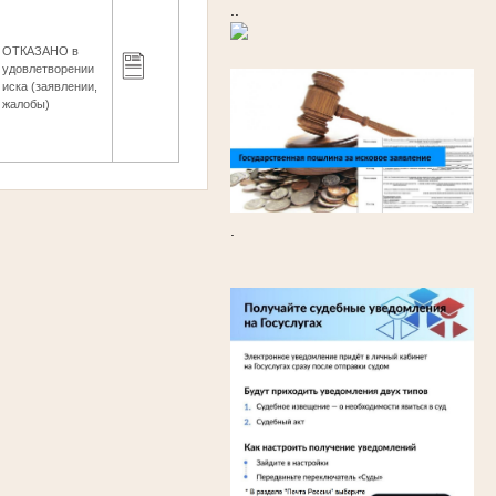
..
ОТКАЗАНО в
удовлетворении
иска (заявлении,
жалобы)
.