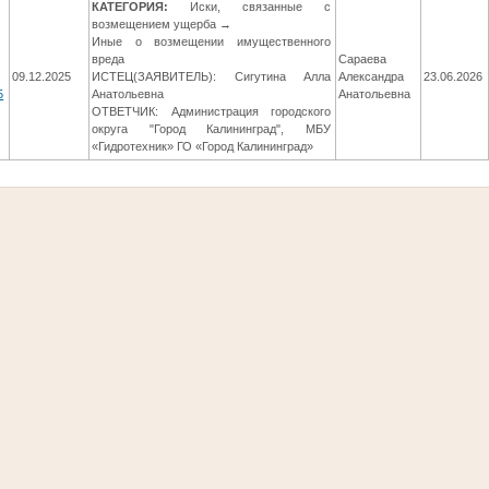
КАТЕГОРИЯ:
Иски, связанные с
возмещением ущерба →
Иные о возмещении имущественного
вреда
Сараева
09.12.2025
ИСТЕЦ(ЗАЯВИТЕЛЬ): Сигутина Алла
Александра
23.06.2026
5
Анатольевна
Анатольевна
ОТВЕТЧИК: Администрация городского
округа "Город Калининград", МБУ
«Гидротехник» ГО «Город Калининград»