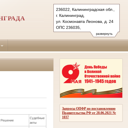
236022, Калининградская обл.,
г. Калининград,
НГРАДА
ул. Космонавта Леонова, д. 24
ОПС 236035,
бокс № 5061 г. Калининград (для почт.
развернуть
Тел.: (4012) 99-77-41,
(4012) 99-77-40
centralny.kln@sudrf.ru
Запросы ОПФР по постановлению
Правительства РФ от 28.06.2021 №
1037
Судебные
Решение
акты