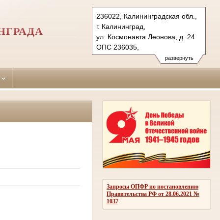
236022, Калининградская обл.,
г. Калининград,
НГРАДА
ул. Космонавта Леонова, д. 24
ОПС 236035,
бокс № 5061 г. Калининград (для почт.
развернуть
Тел.: (4012) 99-77-41,
(4012) 99-77-40
centralny.kln@sudrf.ru
Запросы ОПФР по постановлению
Правительства РФ от 28.06.2021 №
1037