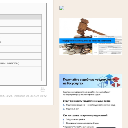
..
→
а
.
нии, жалобы)
025 14:25, изменено 06.08.2026 15:52