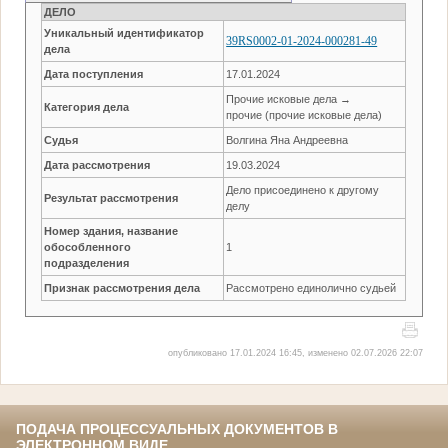
ДЕЛО
Уникальный идентификатор
39RS0002-01-2024-000281-49
дела
Дата поступления
17.01.2024
Прочие исковые дела →
Категория дела
прочие (прочие исковые дела)
Судья
Волгина Яна Андреевна
Дата рассмотрения
19.03.2024
Дело присоединено к другому
Результат рассмотрения
делу
Номер здания, название
обособленного
1
подразделения
Признак рассмотрения дела
Рассмотрено единолично судьей
опубликовано 17.01.2024 16:45, изменено 02.07.2026 22:07
ПОДАЧА ПРОЦЕССУАЛЬНЫХ ДОКУМЕНТОВ В
ЭЛЕКТРОННОМ ВИДЕ