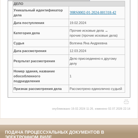
ДЕЛО
Уникальный идентификатор
39RS0002-01-2024-001318-42
дела
Дата поступления
19.02.2024
Прочие исковые дела →
Категория дела
прочие (прочие исковые дела)
Судья
Волгина Яна Андреевна
Дата рассмотрения
12.03.2024
Дело присоединено к другому
Результат рассмотрения
делу
Номер здания, название
обособленного
1
подразделения
Признак рассмотрения дела
Рассмотрено единолично судьей
опубликовано 19.02.2024 11:26, изменено 02.07.2026 22:14
ПОДАЧА ПРОЦЕССУАЛЬНЫХ ДОКУМЕНТОВ В
ЭЛЕКТРОННОМ ВИДЕ