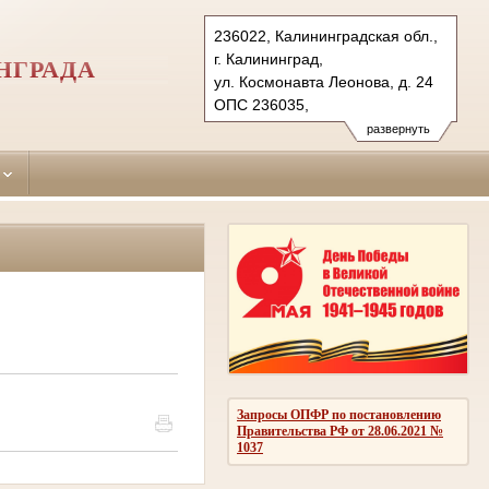
236022, Калининградская обл.,
г. Калининград,
НГРАДА
ул. Космонавта Леонова, д. 24
ОПС 236035,
бокс № 5061 г. Калининград (для почт.
развернуть
Тел.: (4012) 99-77-41,
(4012) 99-77-40
centralny.kln@sudrf.ru
Запросы ОПФР по постановлению
Правительства РФ от 28.06.2021 №
1037