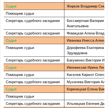
Судья
Жирков Владимир Семе
Помощник судьи
Секретарь судебного заседания
Бессмертная Валерия
Анатольевна
Секретарь судебного заседания
Фомицкая Алена Влади
Судья
Иванова Инесса Алекса
Помощник судьи
Дорофеева Екатерина
Эдуардовна
Секретарь судебного заседания
Бакуменко Виктория Иг
Судья
Ивонинская Ирина Леон
Помощник судьи
Киселев Кирилл Олегов
Секретарь судебного заседания
Мухачева Виктория Але
Судья
Коренецкая Елена Викт
Помощник судьи
Секретарь судебного заседания
Ильницкая Евгения Дми