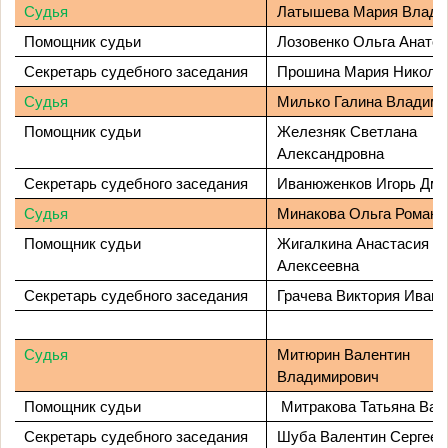
Судья
Латышева Мария Влади
Помощник судьи
Лозовенко Ольга Анато
Секретарь судебного заседания
Прошина Мария Никола
Судья
Милько Галина Владими
Помощник судьи
Железняк Светлана
Александровна
Секретарь судебного заседания
Иванюженков Игорь Дми
Судья
Минакова Ольга Романо
Помощник судьи
Жигалкина Анастасия
Алексеевна
Секретарь судебного заседания
Грачева Виктория Иван
Судья
Митюрин Валентин
Владимирович
Помощник судьи
Митракова Татьяна Вал
Секретарь судебного заседания
Шуба Валентин Сергеев